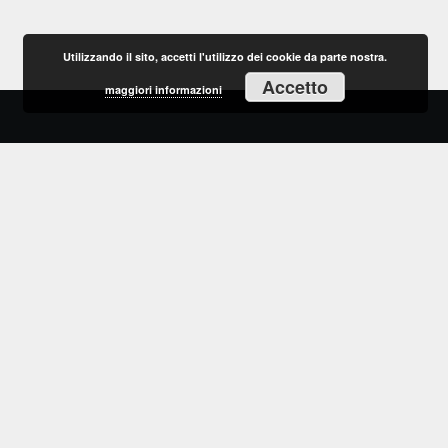
Utilizzando il sito, accetti l'utilizzo dei cookie da parte nostra.
Accetto
maggiori informazioni
Marco ed Emma ti aspettano al Bistrò96, atmosfera accogliente,
buona cucina e materie prime di qualità ti faranno compagnia, vieni a
trovarci a Bordighera
HOME
MENU
LA NOSTRA FILOSOFIA
DEGUSTAZIONI
PRENOTA