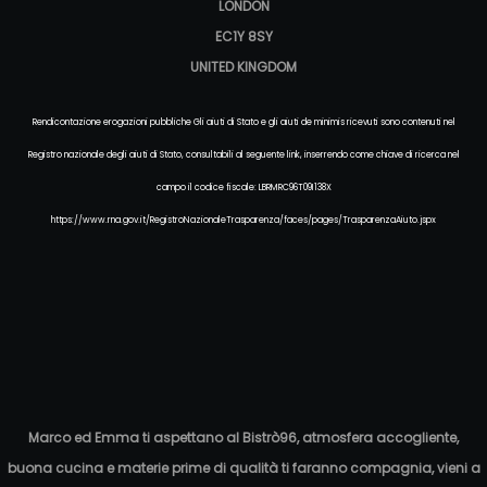
LONDON
EC1Y 8SY
UNITED KINGDOM
Rendicontazione erogazioni pubbliche Gli aiuti di Stato e gli aiuti de minimis ricevuti sono contenuti nel
Registro nazionale degli aiuti di Stato, consultabili al seguente link, inserrendo come chiave di ricerca nel
campo il codice fiscale: LBRMRC96T09I138X
https://www.rna.gov.it/RegistroNazionaleTrasparenza/faces/pages/TrasparenzaAiuto.jspx
Marco ed Emma ti aspettano al Bistrò96, atmosfera accogliente,
buona cucina e materie prime di qualità ti faranno compagnia, vieni a