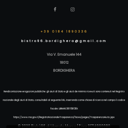
+39 0184 1890336
bistro96.bordighera@gmail.com
Via V. Emanuele 144
18012
BORDIGHERA
Rendicontazione erogazioni pubbliche: gli aiuti di Stato e gli aiuti de minimis ricevuti sono contenuti nel Registro
nazionale degli aiuti di Stato, consultabili al seguente link, inserrendo come chiave di ricerca nel campo il codice
fiscale: LBRMRC96T09I138X
https://www.rna.gov.it/RegistroNazionaleTrasparenza/faces/pages/TrasparenzaAiuto.jspx
© 2020 Bistrò96 di Liberato Marco | P.iva 01714990080