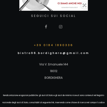
SEGUICI SUI SOCIAL
+39 0184 1890336
bistro96.bordighera@gmail.com
Via V. Emanuele 144
18012
BORDIGHERA
Rendicontazione erogazioni pubbliche: gli aiuti di Stato e gli aiuti de minimis ricevuti sono contenuti nel Registro
nazionale degli aiuti di Stato, consultabili al seguente link, inserrendo come chiave di ricerca nel campo il codice