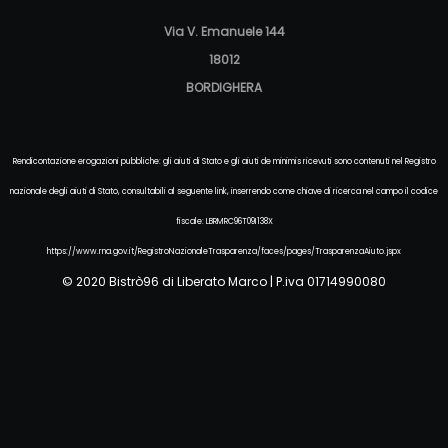
Via V. Emanuele 144
18012
BORDIGHERA
Rendicontazione erogazioni pubbliche: gli aiuti di Stato e gli aiuti de minimis ricevuti sono contenuti nel Registro
nazionale degli aiuti di Stato, consultabili al seguente link, inserrendo come chiave di ricerca nel campo il codice
fiscale: LBRMRC96T09I138X
https://www.rna.gov.it/RegistroNazionaleTrasparenza/faces/pages/TrasparenzaAiuto.jspx
© 2020 Bistrò96 di Liberato Marco | P.iva 01714990080