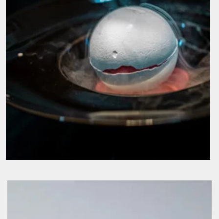
arancio 8€
Sfera di meringa €9