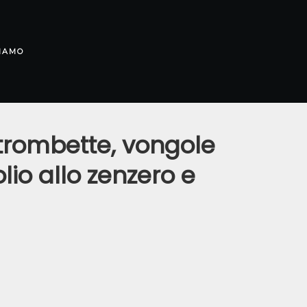
SIAMO
 trombette, vongole
olio allo zenzero e