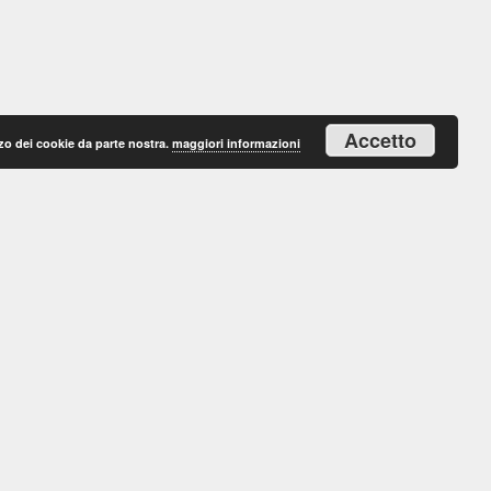
Accetto
lizzo dei cookie da parte nostra.
maggiori informazioni
+39 0184 1890336
bistro96.bordighera@gmail.com
Via V. Emanuele 144
18012